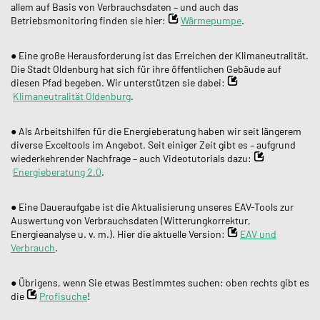
allem auf Basis von Verbrauchsdaten – und auch das
Betriebsmonitoring finden sie hier:
Wärmepumpe
.
● Eine große Herausforderung ist das Erreichen der Klimaneutralität.
Die Stadt Oldenburg hat sich für ihre öffentlichen Gebäude auf
diesen Pfad begeben. Wir unterstützen sie dabei:
Klimaneutralität Oldenburg
.
● Als Arbeitshilfen für die Energieberatung haben wir seit längerem
diverse Exceltools im Angebot. Seit einiger Zeit gibt es – aufgrund
wiederkehrender Nachfrage – auch Videotutorials dazu:
Energieberatung 2.0
.
● Eine Daueraufgabe ist die Aktualisierung unseres EAV-Tools zur
Auswertung von Verbrauchsdaten (Witterungkorrektur,
Energieanalyse u. v. m.). Hier die aktuelle Version:
EAV und
Verbrauch
.
● Übrigens, wenn Sie etwas Bestimmtes suchen: oben rechts gibt es
die
Profisuche
!