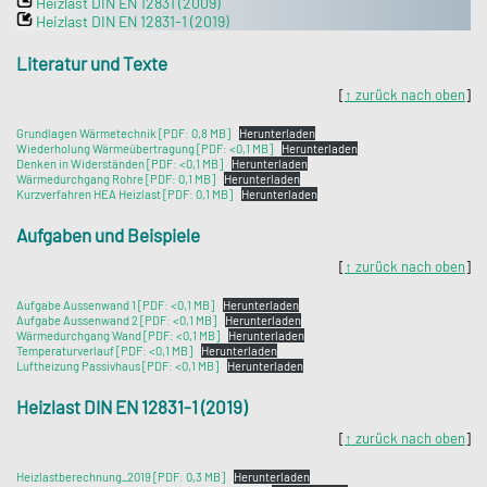
Heizlast DIN EN 12831 (2009)
Heizlast DIN EN 12831-1 (2019)
Literatur und Texte
[
↑ zurück nach oben
]
Grundlagen Wärmetechnik [PDF: 0,8 MB]
Herunterladen
Wiederholung Wärmeübertragung [PDF: <0,1 MB]
Herunterladen
Denken in Widerständen [PDF: <0,1 MB]
Herunterladen
Wärmedurchgang Rohre [PDF: 0,1 MB]
Herunterladen
Kurzverfahren HEA Heizlast [PDF: 0,1 MB]
Herunterladen
Aufgaben und Beispiele
[
↑ zurück nach oben
]
Aufgabe Aussenwand 1 [PDF: <0,1 MB]
Herunterladen
Aufgabe Aussenwand 2 [PDF: <0,1 MB]
Herunterladen
Wärmedurchgang Wand [PDF: <0,1 MB]
Herunterladen
Temperaturverlauf [PDF: <0,1 MB]
Herunterladen
Luftheizung Passivhaus [PDF: <0,1 MB]
Herunterladen
Heizlast DIN EN 12831-1 (2019)
[
↑ zurück nach oben
]
Heizlastberechnung_2019 [PDF: 0,3 MB]
Herunterladen