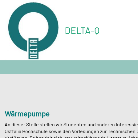
Skip
to
content
DELTA-Q
Wärmepumpe
An dieser Stelle stellen wir Studenten und anderen Interess
Ostfalia Hochschule sowie den Vorlesungen zur Technischen
Verfügung. Es handelt sich um weiterführende Literatur, Arbe