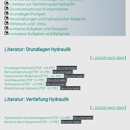
Literatur zur Vertiefung der Hydraulik
Druckverluste von Komponenten
Grundlagen Pumpen
Verschaltungen und hydraulischer Abgleich
Hilfstools und -infos
einfache Aufgaben und Beispiele
komplexe Aufgaben und Beispiele
Literatur: Grundlagen Hydraulik
[
↑ zurück nach oben
]
Grundlagen Hydraulik [PDF: 0,6 MB]
Herunterladen
Bernoulligleichung [PDF: 0,1 MB]
Herunterladen
Hydraulischer Widerstand [PDF: <0,1 MB]
Herunterladen
Ventilbauarten [PDF: 0,1 MB]
Herunterladen
Rohrsysteme [PDF: <0,1 MB]
Herunterladen
Wiederholung Hydraulik [PDF: 0,2 MB]
Herunterladen
Literatur: Vertiefung Hydraulik
[
↑ zurück nach oben
]
Hydraulische Verschaltungsarten [PDF: 0,4 MB]
Herunterladen
Netze im dp-V-Diagramm [PDF: 1,2 MB]
Herunterladen