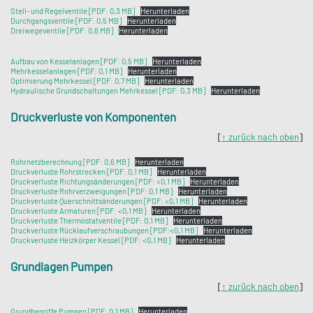
Stell- und Regelventile [PDF: 0,3 MB]
Herunterladen
Durchgangsventile [PDF: 0,5 MB]
Herunterladen
Dreiwegeventile [PDF: 0,6 MB]
Herunterladen
Aufbau von Kesselanlagen [PDF: 0,5 MB]
Herunterladen
Mehrkesselanlagen [PDF: 0,1 MB]
Herunterladen
Optimierung Mehrkessel [PDF: 0,7 MB]
Herunterladen
Hydraulische Grundschaltungen Mehrkessel [PDF: 0,3 MB]
Herunterladen
Druckverluste von Komponenten
[
↑ zurück nach oben
]
Rohrnetzberechnung [PDF: 0,6 MB]
Herunterladen
Druckverluste Rohrstrecken [PDF: 0,1 MB]
Herunterladen
Druckverluste Richtungsänderungen [PDF: <0,1 MB]
Herunterladen
Druckverluste Rohrverzweigungen [PDF: 0,1 MB]
Herunterladen
Druckverluste Querschnittsänderungen [PDF: <0,1 MB]
Herunterladen
Druckverluste Armaturen [PDF: <0,1 MB]
Herunterladen
Druckverluste Thermostatventile [PDF: 0,1 MB]
Herunterladen
Druckverluste Rücklaufverschraubungen [PDF:<0,1 MB]
Herunterladen
Druckverluste Heizkörper Kessel [PDF: <0,1 MB]
Herunterladen
Grundlagen Pumpen
[
↑ zurück nach oben
]
Grundbegriffe Pumpen [PDF: 0,1 MB]
Herunterladen