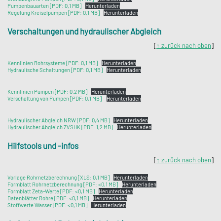
Pumpenbauarten [PDF: 0,1 MB]
Herunterladen
Regelung Kreiselpumpen [PDF: 0,1 MB]
Herunterladen
Verschaltungen und hydraulischer Abgleich
[
↑ zurück nach oben
]
Kennlinien Rohrsysteme [PDF: 0,1 MB]
Herunterladen
Hydraulische Schaltungen [PDF: 0,1 MB]
Herunterladen
Kennlinien Pumpen [PDF: 0,2 MB]
Herunterladen
Verschaltung von Pumpen [PDF: 0,1 MB]
Herunterladen
Hydraulischer Abgleich NRW [PDF: 0,4 MB]
Herunterladen
Hydraulischer Abgleich ZVSHK [PDF: 1,2 MB]
Herunterladen
Hilfstools und -infos
[
↑ zurück nach oben
]
Vorlage Rohrnetzberechnung [XLS: 0,1 MB]
Herunterladen
Formblatt Rohrnetzberechnung [PDF: <0,1 MB]
Herunterladen
Formblatt Zeta-Werte [PDF: <0,1 MB]
Herunterladen
Datenblätter Rohre [PDF: <0,1 MB]
Herunterladen
Stoffwerte Wasser [PDF: <0,1 MB]
Herunterladen