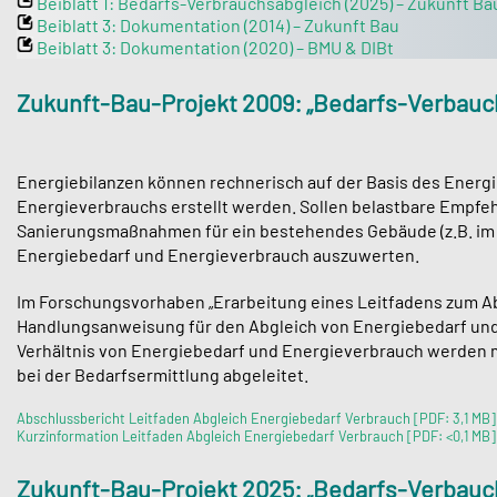
Beiblatt 1: Bedarfs-Verbrauchsabgleich (2025) – Zukunft Ba
Beiblatt 3: Dokumentation (2014) – Zukunft Bau
Beiblatt 3: Dokumentation (2020) – BMU & DIBt
Zukunft-Bau-Projekt 2009: „Bedarfs-Verbauch
Energiebilanzen können rechnerisch auf der Basis des Ener
Energieverbrauchs erstellt werden. Sollen belastbare Empfeh
Sanierungsmaßnahmen für ein bestehendes Gebäude (z.B. im 
Energiebedarf und Energieverbrauch auszuwerten.
Im Forschungsvorhaben „Erarbeitung eines Leitfadens zum Abg
Handlungsanweisung für den Abgleich von Energiebedarf u
Verhältnis von Energiebedarf und Energieverbrauch werden
bei der Bedarfsermittlung abgeleitet.
Abschlussbericht Leitfaden Abgleich Energiebedarf Verbrauch [PDF: 3,1 MB]
Kurzinformation Leitfaden Abgleich Energiebedarf Verbrauch [PDF: <0,1 MB]
Zukunft-Bau-Projekt 2025: „Bedarfs-Verbauch