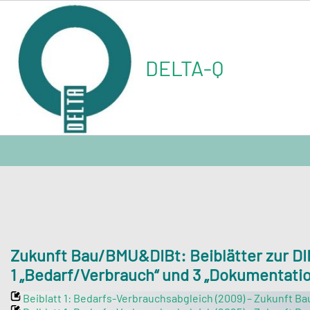
Skip
to
content
DELTA-Q
Zukunft Bau/BMU&DIBt: Beiblätter zur DI
1 „Bedarf/Verbrauch“ und 3 „Dokumentatio
Beiblatt 1: Bedarfs-Verbrauchsabgleich (2009) – Zukunft Ba