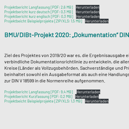
Projektbericht Langfassung [PDF: 2,6 MB]
Herunterladen
Projektbericht kurz deutsch [PDF: 0,3 MB]
Herunterladen
Projektbericht kurz englisch [PDF: 0,3 MB]
Herunterladen
Projektbeicht Beispielprojekte [ZIP/XLS: 1,5 MB]
Herunterladen
BMU/DIBt-Projekt 2020: „Dokumentation“ DIN 
Ziel des Projektes von 2019/20 war es, die Ergebnisausgabe e
verbindliche Dokumentationsrichtlinie zu entwickeln, die all
Kreise (Länder als Vollzugsbehörden, Sachverständige und Prüf
beinhaltet sowohl ein Ausgabeformat als auch eine Handlungsa
zur DIN V 18599 in die Normenreihe aufgenommen.
Projektbericht Langfassung [PDF: 9,4 MB]
Herunterladen
Projektbericht Kurzfassung [PDF: 0,2 MB]
Herunterladen
Projektbeicht Beispielprojekte [ZIP/XLS: 1,3 MB]
Herunterladen