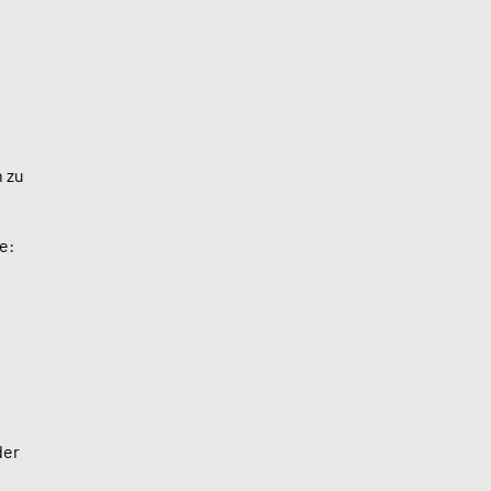
 zu
e:
der