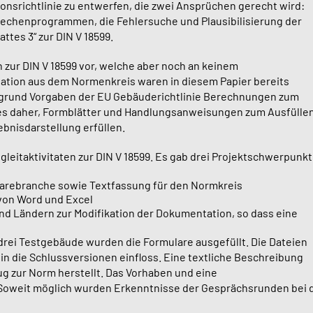
ionsrichtlinie zu entwerfen, die zwei Ansprüchen gerecht wird:
 Rechenprogrammen, die Fehlersuche und Plausibilisierung der
ttes 3“ zur DIN V 18599.
 zur DIN V 18599 vor, welche aber noch an keinem
tation aus dem Normenkreis waren in diesem Papier bereits
fgrund Vorgaben der EU Gebäuderichtlinie Berechnungen zum
 es daher, Formblätter und Handlungsanweisungen zum Ausfüllen
bnisdarstellung erfüllen.
gleitaktivitaten zur DIN V 18599. Es gab drei Projektschwerpunkt
arebranche sowie Textfassung für den Normkreis
von Word und Excel
und Ländern zur Modifikation der Dokumentation, so dass eine
ei Testgebäude wurden die Formulare ausgefüllt. Die Dateien
 die Schlussversionen einfloss. Eine textliche Beschreibung
ug zur Norm herstellt. Das Vorhaben und eine
 Soweit möglich wurden Erkenntnisse der Gesprächsrunden bei 