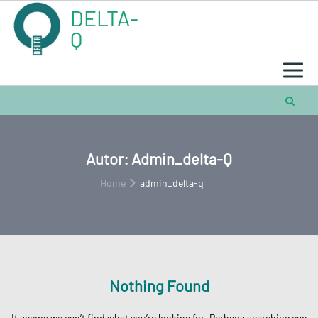
Skip
DELTA-
to
content
Q
Autor:
Admin_delta-Q
Home
admin_delta-q
Nothing Found
It seems we can’t find what you’re looking for. Perhaps searching can